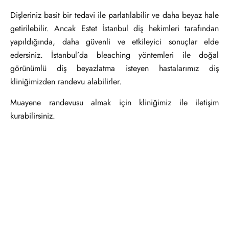
Dişleriniz basit bir tedavi ile parlatılabilir ve daha beyaz hale
getirilebilir. Ancak Estet İstanbul diş hekimleri tarafından
yapıldığında, daha güvenli ve etkileyici sonuçlar elde
edersiniz. İstanbul’da bleaching yöntemleri ile doğal
görünümlü diş beyazlatma isteyen hastalarımız diş
kliniğimizden randevu alabilirler.
Muayene randevusu almak için kliniğimiz ile iletişim
kurabilirsiniz.
Diş Beyazlatma
Diş Beyazlatma
(Bleaching) ile
İşlemi
Etkileyici Gülüşler -
Hassas diş beyazlatmada,
dişleri beyazlatmak için
Diş Beyazlatma
hidrojen peroksit bazlı diş