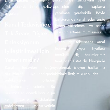
durumunda zirkonyum veya
Dişin durumu uygun değilse
porselen diş kaplama
çok seanslı kanal tedavisi
yapılması gerekebilir. Böyle
uygulanır.
bir durumda kanal tedavisinde
Kanal Tedavisinde
fiyatın yükselmesi ve seans
Tek Seans Dişteki
sayısının artması mümkündür.
Enfeksiyonun
İstanbul’da tek seans kanal
tedavisini uygun fiyatlara
İyileştirilmesi İçin
tecrübeli diş hekimlerimiz
Yeterli midir?
tarafından Estet diş kliniğinde
Kanal tedavileri doğru
yaptırmak isteyen hastlarımız
durumlarda uygulandığında
bizimle iletişim kurabilirler.
enfeksiyonun ortadan
kaldırılması için yeterlidir. Bu
durumda en önemli konu dişin
ve çevre dokuların
enfeksiyona maruziyetinin