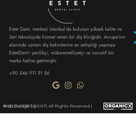
Estet Dent, merkezi İstanbul’da bulunan yüksek kalite ve
ileri teknolojide hizmet veren bir diş kliniğidir. Avrupa’nın
alanında uzman diş hekimlerine ev sahipliği yapması
EstetDent’ı yenilikçi, mükemmelliyetçi ve inovatif bir
marka haline getirmiştir.
+90 546 911 91 56
© 2025 ESTET DENT| All Rights Reserved | Web Design by