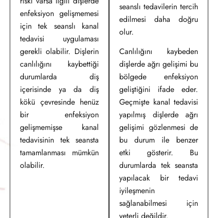
riski varsa ilgili dişlerde
seanslı tedavilerin tercih
enfeksiyon gelişmemesi
edilmesi daha doğru
için tek seanslı kanal
olur.
tedavisi uygulaması
gerekli olabilir. Dişlerin
Canlılığını kaybeden
canlılığını kaybettiği
dişlerde ağrı gelişimi bu
durumlarda diş
bölgede enfeksiyon
içerisinde ya da diş
geliştiğini ifade eder.
kökü çevresinde henüz
Geçmişte kanal tedavisi
bir enfeksiyon
yapılmış dişlerde ağrı
gelişmemişse kanal
gelişimi gözlenmesi de
tedavisinin tek seansta
bu durum ile benzer
tamamlanması mümkün
etki gösterir. Bu
olabilir.
durumlarda tek seansta
yapılacak bir tedavi
iyileşmenin
sağlanabilmesi için
yeterli değildir.