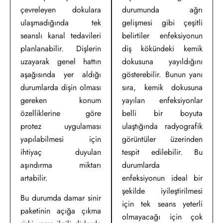
çevreleyen dokulara
durumunda ağrı
ulaşmadığında tek
gelişmesi gibi çeşitli
seanslı kanal tedavileri
belirtiler enfeksiyonun
planlanabilir. Dişlerin
diş kökündeki kemik
uzayarak genel hattın
dokusuna yayıldığını
aşağısında yer aldığı
gösterebilir. Bunun yanı
durumlarda dişin olması
sıra, kemik dokusuna
gereken konum
yayılan enfeksiyonlar
özelliklerine göre
belli bir boyuta
protez uygulaması
ulaştığında radyografik
yapılabilmesi için
görüntüler üzerinden
ihtiyaç duyulan
tespit edilebilir. Bu
aşındırma miktarı
durumlarda
artabilir.
enfeksiyonun ideal bir
şekilde iyileştirilmesi
Bu durumda damar sinir
için tek seans yeterli
paketinin açığa çıkma
olmayacağı için çok