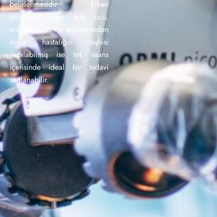
belirlenmesidir. Erken
dönemde dişin kök ucu,
enfeksiyondan etkilenmeden
önce hastalığın teşhisi
yapılabilmiş ise tek seans
içerisinde ideal bir tedavi
sağlanabilir.