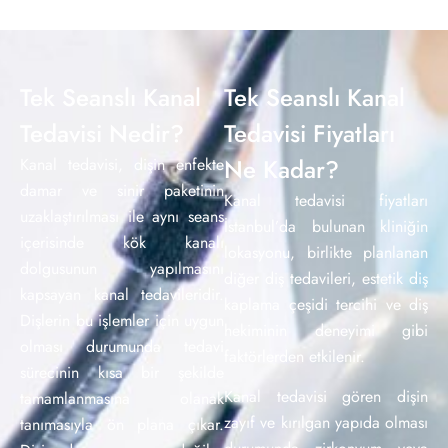
Tek Seanslı Kanal
Tek Seanslı Kanal
Tedavisi Nedir?
Tedavisi Fiyatları
Ne Kadar?
Kanal tedavisi, dişin enfekte
damar ve sinir paketinin
Kanal tedavisi fiyatları
uzaklaştırılması ile aynı seans
İstanbul’da bulunan kliniğin
içerisinde kök kanalı
lokasyonu, birlikte planlanan
dolgusunun yapılmasını
diğer diş tedavileri, estetik diş
kapsayan kanal tedavileridir.
kaplama çeşidi tercihi ve diş
Dişlerin bu işlemler için uygun
hekiminin deneyimi gibi
olması durumunda tedavi
faktörlerden etkilenir.
sürecinin kısa bir şekilde
Kanal tedavisi gören dişin
tamamlanmasına olanak
zayıf ve kırılgan yapıda olması
tanımasıyla ön plana çıkar.