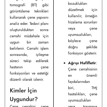
bozuklukları
tomografi (BT) gibi
düzeltmek için
görüntüleme teknikleri
kullanılır, örneğin
kullanarak çene yapısını
hizalama sorunları
analiz eder. Tedavi planı
veya çene
oluşturulduktan sonra
uyumsuzlukları,
cerrahi müdahale için
böylece çene
uygun bir zaman
doğru şekilde
belirlenir. Cerrahi işlem
fonksiyon gösterir.
sonrasında, iyileşme
süreci takip edilerek
Ağrıyı Hafifletir
:
hastanın çene
Çene cerrahisinin
fonksiyonları ve estetiği
en önemli
düzenli olarak izlenir.
faydalarından
biri, TMJ
Kimler İçin
hastalıkları, çene
Uygundur?
uyumsuzlukları
Çene cerrahisi, çene
veya travmaya