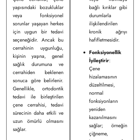
yapısındaki bozukluklar
bağlı kırıklar gibi
veya fonksiyonel
durumlarla
sorunlar yaşayan herkes
ilişkilendirilen
için uygun bir tedavi
kronik ağrıyı
seçeneğidir. Ancak bu
hafifletmesidir.
cerrahinin uygunluğu,
Fonksiyonellik
kişinin yaşına, genel
İyileştirir
:
sağlık durumuna ve
Çene
cerrahiden beklenen
hizalamasının
sonuca göre belirlenir.
düzeltilmesi,
Genellikle, ortodontik
normal
tedavi ile birleştirilen
fonksiyonların
çene cerrahisi, tedavi
yeniden
sürecinin daha etkili ve
kazanılmasını
uzun ömürlü olmasını
sağlar; örneğin
sağlar.
çiğneme,