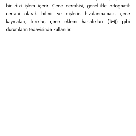
bir dizi işlem içerir. Çene cerrahisi, genellikle ortognatik
cerrahi olarak bilinir ve dişlerin hizalanmaması, çene
kaymaları, kırıklar, çene eklemi hastalıkları (TMJ) gibi
durumların tedavisinde kullanılır.
Tedavi Alanları ve
Çene Cerrahisinin
Kullanım Alanları:
Faydaları:
Çene Kayması
Fonksiyonel İyileşme:
(Maloklüzyon):
Dişlerin
Çene cerrahisi, düzgün
doğru bir şekilde
bir çene hizalaması
hizalanmaması sonucu
sağlayarak çiğneme,
oluşan çene kaymaları,
konuşma ve genel ağız
çiğneme, konuşma ve
fonksiyonlarını iyileştirir.
estetik açıdan sorunlar
Ağrı Azaltma:
Çene